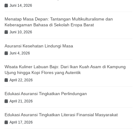
Juni 14, 2026
Menatap Masa Depan: Tantangan Multikulturalisme dan
Keberagaman Bahasa di Sekolah Eropa Barat
Juni 10, 2026
Asuransi Kesehatan Lindungi Masa
Juni 4, 2026
Wisata Kuliner Labuan Bajo: Dari Ikan Kuah Asam di Kampung
Ujung hingga Kopi Flores yang Autentik
April 22, 2026
Edukasi Asuransi Tingkatkan Perlindungan
April 21, 2026
Edukasi Asuransi Tingkatkan Literasi Finansial Masyarakat
April 17, 2026