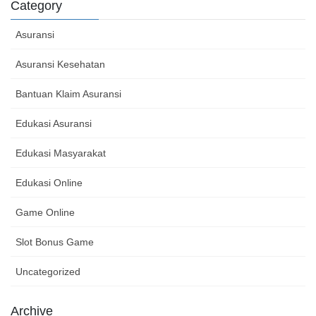
Category
Asuransi
Asuransi Kesehatan
Bantuan Klaim Asuransi
Edukasi Asuransi
Edukasi Masyarakat
Edukasi Online
Game Online
Slot Bonus Game
Uncategorized
Archive