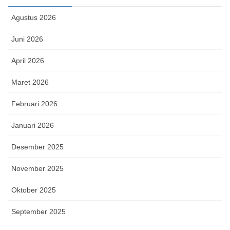
Agustus 2026
Juni 2026
April 2026
Maret 2026
Februari 2026
Januari 2026
Desember 2025
November 2025
Oktober 2025
September 2025