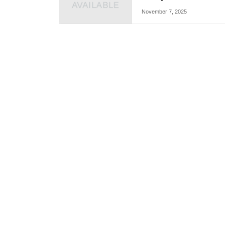
November 7, 2025