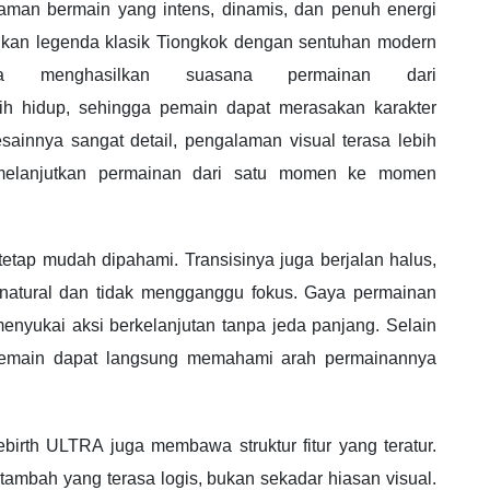
man bermain yang intens, dinamis, dan penuh energi
kan legenda klasik Tiongkok dengan sentuhan modern
a menghasilkan suasana permainan dari
h hidup, sehingga pemain dapat merasakan karakter
esainnya sangat detail, pengalaman visual terasa lebih
elanjutkan permainan dari satu momen ke momen
tetap mudah dipahami. Transisinya juga berjalan halus,
 natural dan tidak mengganggu fokus. Gaya permainan
menyukai aksi berkelanjutan tanpa jeda panjang. Selain
 pemain dapat langsung memahami arah permainannya
birth ULTRA juga membawa struktur fitur yang teratur.
i tambah yang terasa logis, bukan sekadar hiasan visual.