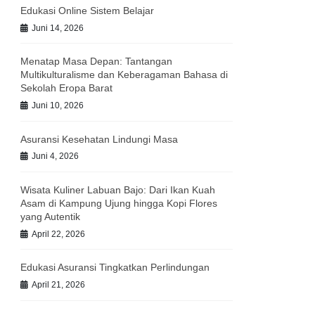
Edukasi Online Sistem Belajar
Juni 14, 2026
Menatap Masa Depan: Tantangan
Multikulturalisme dan Keberagaman Bahasa di
Sekolah Eropa Barat
Juni 10, 2026
Asuransi Kesehatan Lindungi Masa
Juni 4, 2026
Wisata Kuliner Labuan Bajo: Dari Ikan Kuah
Asam di Kampung Ujung hingga Kopi Flores
yang Autentik
April 22, 2026
Edukasi Asuransi Tingkatkan Perlindungan
April 21, 2026