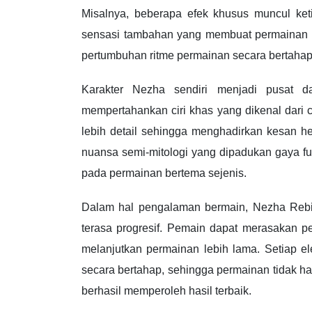
Misalnya, beberapa efek khusus muncul ket
sensasi tambahan yang membuat permainan l
pertumbuhan ritme permainan secara bertahap, 
Karakter Nezha sendiri menjadi pusat d
mempertahankan ciri khas yang dikenal dari ce
lebih detail sehingga menghadirkan kesan hero
nuansa semi-mitologi yang dipadukan gaya fut
pada permainan bertema sejenis.
Dalam hal pengalaman bermain, Nezha Reb
terasa progresif. Pemain dapat merasakan p
melanjutkan permainan lebih lama. Setiap 
secara bertahap, sehingga permainan tidak h
berhasil memperoleh hasil terbaik.