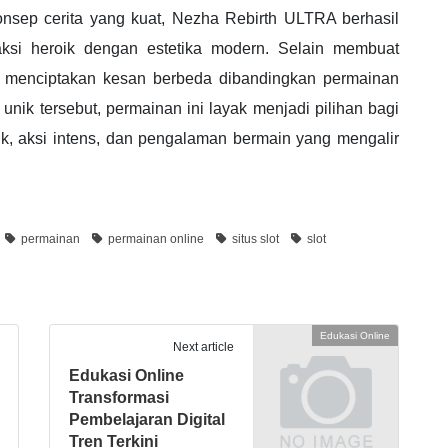
nsep cerita yang kuat, Nezha Rebirth ULTRA berhasil
si heroik dengan estetika modern. Selain membuat
a menciptakan kesan berbeda dibandingkan permainan
 unik tersebut, permainan ini layak menjadi pilihan bagi
tik, aksi intens, dan pengalaman bermain yang mengalir
permainan
permainan online
situs slot
slot
Edukasi Online
Next article
Edukasi Online
Transformasi
Pembelajaran Digital
Tren Terkini