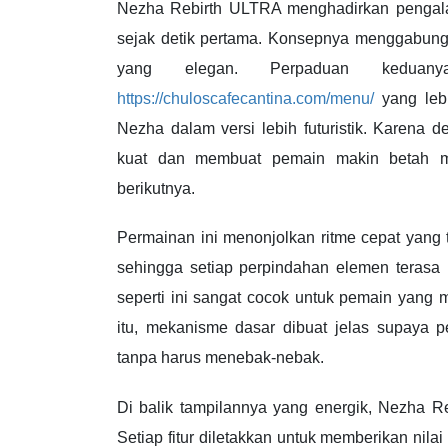
Nezha Rebirth ULTRA menghadirkan pengala
sejak detik pertama. Konsepnya menggabung
yang elegan. Perpaduan keduany
https://chuloscafecantina.com/menu/
yang lebi
Nezha dalam versi lebih futuristik. Karena d
kuat dan membuat pemain makin betah m
berikutnya.
Permainan ini menonjolkan ritme cepat yang 
sehingga setiap perpindahan elemen terasa
seperti ini sangat cocok untuk pemain yang 
itu, mekanisme dasar dibuat jelas supaya
tanpa harus menebak-nebak.
Di balik tampilannya yang energik, Nezha Re
Setiap fitur diletakkan untuk memberikan nila