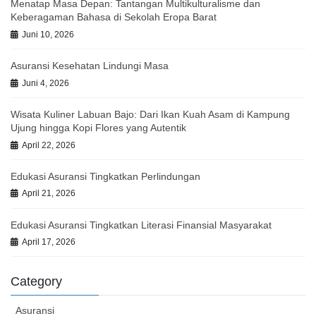
Menatap Masa Depan: Tantangan Multikulturalisme dan
Keberagaman Bahasa di Sekolah Eropa Barat
Juni 10, 2026
Asuransi Kesehatan Lindungi Masa
Juni 4, 2026
Wisata Kuliner Labuan Bajo: Dari Ikan Kuah Asam di Kampung
Ujung hingga Kopi Flores yang Autentik
April 22, 2026
Edukasi Asuransi Tingkatkan Perlindungan
April 21, 2026
Edukasi Asuransi Tingkatkan Literasi Finansial Masyarakat
April 17, 2026
Category
Asuransi