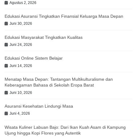
Agustus 2, 2026
Edukasi Asuransi Tingkatkan Finansial Keluarga Masa Depan
Juni 30, 2026
Edukasi Masyarakat Tingkatkan Kualitas
Juni 24, 2026
Edukasi Online Sistem Belajar
Juni 14, 2026
Menatap Masa Depan: Tantangan Multikulturalisme dan
Keberagaman Bahasa di Sekolah Eropa Barat
Juni 10, 2026
Asuransi Kesehatan Lindungi Masa
Juni 4, 2026
Wisata Kuliner Labuan Bajo: Dari Ikan Kuah Asam di Kampung
Ujung hingga Kopi Flores yang Autentik