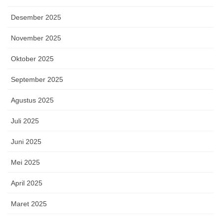
Desember 2025
November 2025
Oktober 2025
September 2025
Agustus 2025
Juli 2025
Juni 2025
Mei 2025
April 2025
Maret 2025