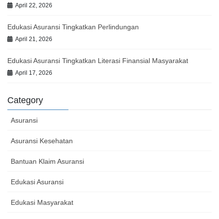
April 22, 2026
Edukasi Asuransi Tingkatkan Perlindungan
April 21, 2026
Edukasi Asuransi Tingkatkan Literasi Finansial Masyarakat
April 17, 2026
Category
Asuransi
Asuransi Kesehatan
Bantuan Klaim Asuransi
Edukasi Asuransi
Edukasi Masyarakat