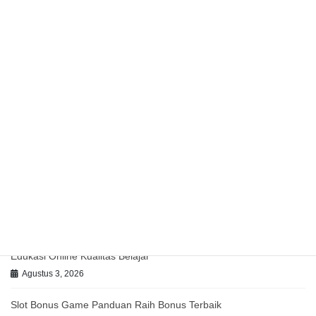
Recent posts
Nezha Rebirth ULTRA: Petualangan Heroik dengan Desain
Modern yang Memukau
November 27, 2025
5 Rekomendasi Game Online Bee Hive Bonanza Pembawa
Kemakmuran
Agustus 23, 2025
5 Rekomendasi Game Online Lights, Camera, Action! Pembawa
Cuan
Agustus 10, 2025
Edukasi Online Kualitas Belajar
Agustus 3, 2026
Slot Bonus Game Panduan Raih Bonus Terbaik