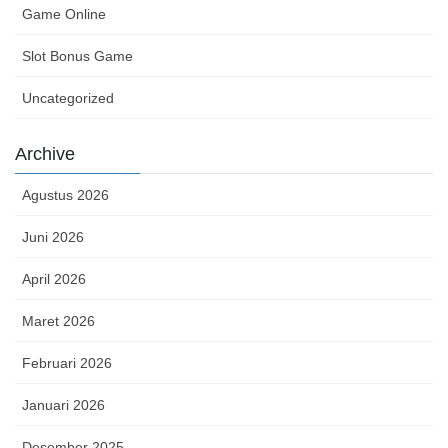
Game Online
Slot Bonus Game
Uncategorized
Archive
Agustus 2026
Juni 2026
April 2026
Maret 2026
Februari 2026
Januari 2026
Desember 2025